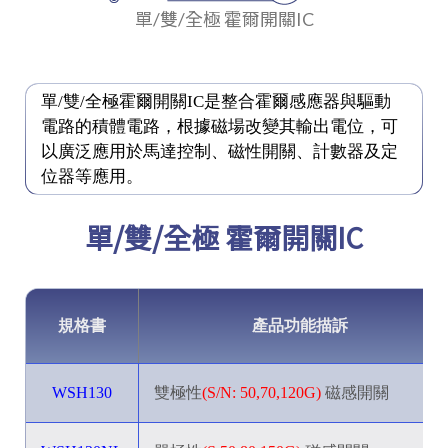
單/雙/全極 霍爾開關IC
單/雙/全極霍爾開關IC是整合霍爾感應器與驅動
電路的積體電路，根據磁場改變其輸出電位，可
以廣泛應用於馬達控制、磁性開關、計數器及定
位器等應用。
單/雙/全極 霍爾開關IC
規格書
產品功能描訴
WSH130
雙極性
(S/N: 50,70,120G)
磁感開關