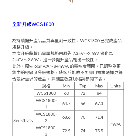
全新升級WCS1800
為持續提升產品品質與量測一致性，WCS1800 已完成產品
規格升級。
本次升級將輸出電壓規格由原先 2.35V～2.65V 優化為
2.40V～2.60V，進一步提升產品輸出一致性。
此外，原先 60mV/A～84mV/A 的靈敏度範圍，已調整為更
集中的靈敏度分級規格，使客戶能依不同應用需求選擇更符
合設計需求的產品。 詳細靈敏度規格請參閱下表。
規格
Min
Typ
Max
Units
WCS1800
60
72
84
WCS1800-
64.7
66
67.3
1
WCS1800-
68.6
70
71.4
Sensitivity
2
mV/A
WCS1800-
72.5
74
75.5
3