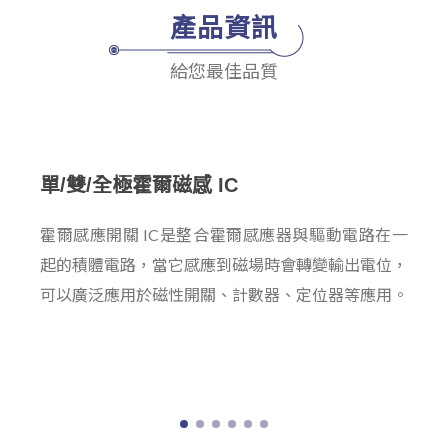
產品資訊
給您最佳品質
單/雙/全極霍爾磁感 IC
霍爾感應開關 IC是整合霍爾感應器與驅動電路在一
起的積體電路，當它感應到磁場時會轉變輸出電位，
可以廣泛應用於磁性開關、計數器、定位器等應用。