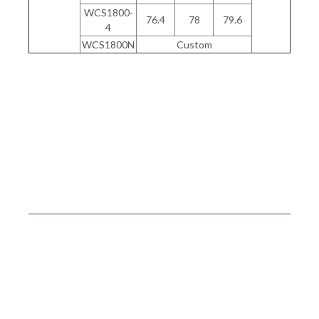
WCS1800-
76.4
78
79.6
4
WCS1800N
Custom