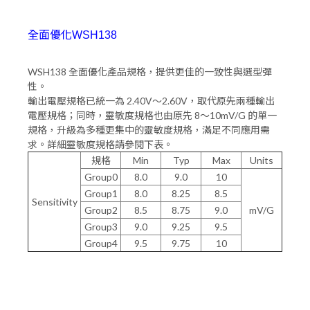
全面優化WSH138
WSH138 全面優化產品規格，提供更佳的一致性與選型彈
性。
輸出電壓規格已統一為 2.40V～2.60V，取代原先兩種輸出
電壓規格；同時，靈敏度規格也由原先 8～10mV/G 的單一
規格，升級為多種更集中的靈敏度規格，滿足不同應用需
求。詳細靈敏度規格請參閱下表。
規格
Min
Typ
Max
Units
Group0
8.0
9.0
10
Group1
8.0
8.25
8.5
Sensitivity
Group2
8.5
8.75
9.0
mV/G
Group3
9.0
9.25
9.5
Group4
9.5
9.75
10