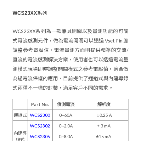
WCS23XX
系列
WCS23XX系列為一款兼具開關以及量測功能的可調
式電流感測元件，做為電流開關可以透過 Vset Pin 腳
調整參考電壓值，電流量測方面則提供精準的交流/
直流的電流感測解決方案，使用者也可以透過電流量
測模式現場即時調整開關模式之參考電壓值，適合做
為過電流保護的應用，目前提供了通道式與內建導線
式兩種不一樣的封裝，滿足客戶不同的需求。
Part No.
偵測電流
解析度
通道式
WCS2300
0~60A
±0.25 A
WCS2302
0~2.0A
± 3 mA
內建導
WCS2305
0~8.0A
±15 mA
線式